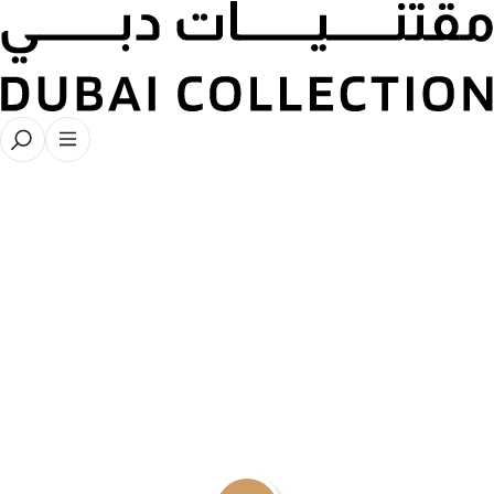
Collector Talks- ABDULRAHMAN AL
KHELAIFI