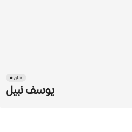
● فنان
يوسف نبيل